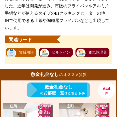
した。近年は開発が進み、市販のフライパンやアルミ片
手鍋などが使えるタイプのIHクッキングヒーターの他、
IHで使用できる土鍋や陶磁器フライパンなども出現して
います。
関連ワード
賃貸用語
ビルトイン
電気調理器
敷金礼金なし
のオススメ賃貸
敷金礼金なし
644
件