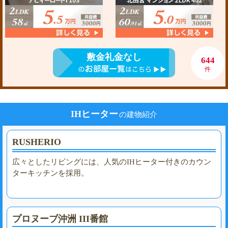
敷金礼金なし
644
件
IHヒーター
の建物紹介
RUSHERIO
広々としたリビングには、人気のIHヒーター付きのカウン
ターキッチンを採用。
プロヌーブ沖洲 III番館